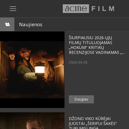
Naujienos
ŠIURPIAUSIU 2026-ŲJŲ
FILMŲ TITULUOJAMAS
„HOKUM“ KRITIKŲ
RECENZIJOSE VADINAMAS „...
2026-04-28
Daugiau
DŽONO VIKO KŪRĖJAI
JUOSTAI „ŠERIFUI ŠAKĖS“
TURI MĮSLINGĄ