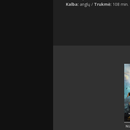
Kalba:
anglų /
Trukmė:
108 min.
NU