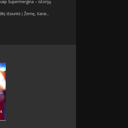
aip Supermergina – istoriją.
kį išsiuntė į Žemę, Karai...