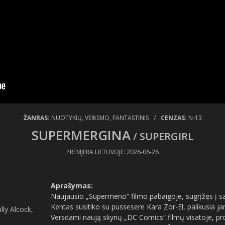
ŽANRAS:
NUOTYKIŲ, VEIKSMO, FANTASTINIS
/
CENZAS:
N-13
SUPERMERGINA
/ SUPERGIRL
PREMJERA LIETUVOJE: 2026-06-26
Aprašymas:
Naujausio „Supermeno“ filmo pabaigoje, sugrįžęs į s
Kentas susitiko su pussesere Kara Zor-El, palikusia j
ly Alcock,
Versdami naują skyrių „DC Comics“ filmų visatoje, pro