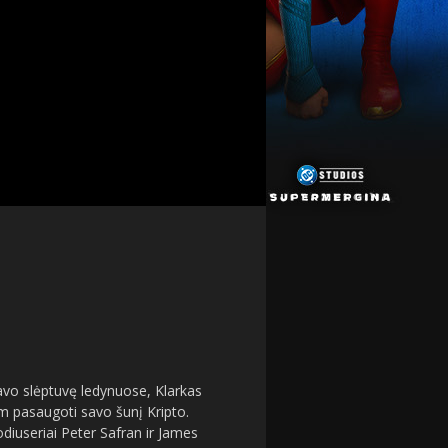
avo slėptuvę ledynuose, Klarkas
am pasaugoti savo šunį Kripto.
diuseriai Peter Safran ir James