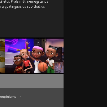
ilietui. Pralaimėti nemėgstantis
arą ypatinguosius sportbačius
 renginiams