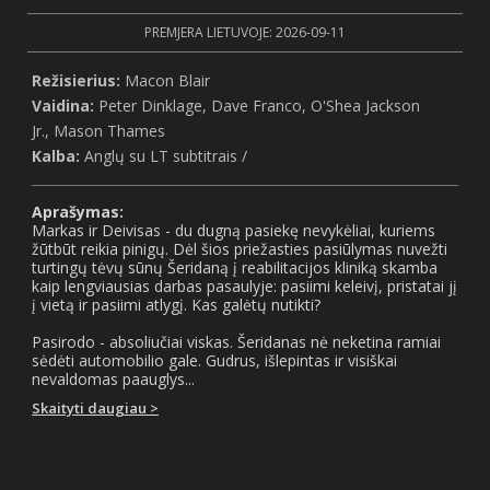
PREMJERA LIETUVOJE: 2026-09-11
Režisierius:
Macon Blair
Vaidina:
Peter Dinklage, Dave Franco, O'Shea Jackson
Jr., Mason Thames
Kalba:
Anglų su LT subtitrais /
Aprašymas:
Markas ir Deivisas - du dugną pasiekę nevykėliai, kuriems
žūtbūt reikia pinigų. Dėl šios priežasties pasiūlymas nuvežti
turtingų tėvų sūnų Šeridaną į reabilitacijos kliniką skamba
kaip lengviausias darbas pasaulyje: pasiimi keleivį, pristatai jį
į vietą ir pasiimi atlygį. Kas galėtų nutikti?
Pasirodo - absoliučiai viskas. Šeridanas nė neketina ramiai
sėdėti automobilio gale. Gudrus, išlepintas ir visiškai
nevaldomas paauglys...
Skaityti daugiau >