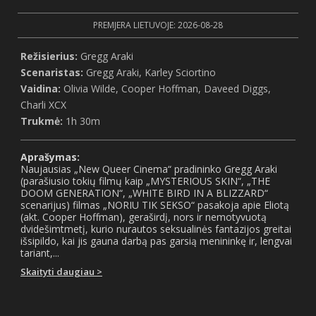
PREMJERA LIETUVOJE: 2026-08-28
Režisierius:
Gregg Araki
Scenaristas:
Gregg Araki, Karley Sciortino
Vaidina:
Olivia Wilde, Cooper Hoffman, Daveed Diggs,
Charli XCX
Trukmė:
1h 30m
Aprašymas:
Naujausias „New Queer Cinema“ pradininko Gregg Araki
(parašiusio tokių filmų kaip „MYSTERIOUS SKIN“, „THE
DOOM GENERATION“, „WHITE BIRD IN A BLIZZARD“
scenarijus) filmas „NORIU TIK SEKSO“ pasakoja apie Eliotą
(akt. Cooper Hoffman), geraširdį, nors ir nemotyvuotą
dvidešimtmetį, kurio nurautos seksualinės fantazijos greitai
išsipildo, kai jis gauna darbą pas garsią menininkę ir, lengvai
tariant,...
Skaityti daugiau >