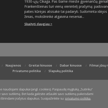
1930-ųjų Čikaga. Pas šiame mieste gyvenančią genial
Frankenšteinas turi vieną vienintelį prašymą: padova
paties kūrėjas atsisakė tai padaryti. Sudominta idėjos 
žinias, mokslininkė atgaivina neseniai...
Skaityti daugiau >
Naujienos
Greitai kinuose
Dabar kinuose
Filmai jūsų
Privatumo politika
Slapukų politika
je naudojami slapukai (angl. cookies). Paspaudę mygtuką „Sutinku“
e savo sutikimą. Bet kada galėsite atšaukti savo sutikimą pakeisdami
ištrindami įrašytus slapukus. Susipažinkite su:
privatumo politika
,
Sukurta:
ENTER