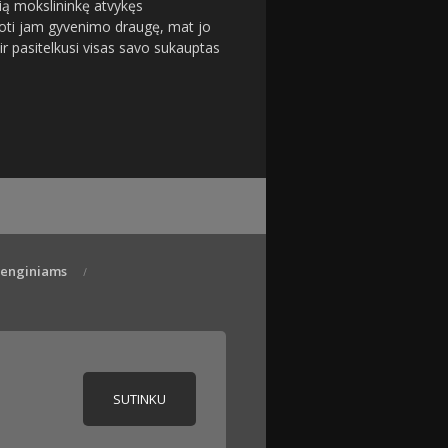
ią mokslininkę atvykęs
noti jam gyvenimo draugę, mat jo
ir pasitelkusi visas savo sukauptas
 renginiams
SUTINKU