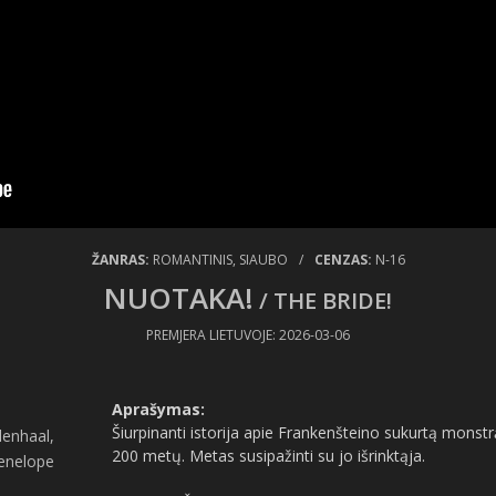
ŽANRAS:
ROMANTINIS, SIAUBO
/
CENZAS:
N-16
NUOTAKA!
/ THE BRIDE!
PREMJERA LIETUVOJE: 2026-03-06
Aprašymas:
Šiurpinanti istorija apie Frankenšteino sukurtą monst
lenhaal,
200 metų. Metas susipažinti su jo išrinktąja.
Penelope