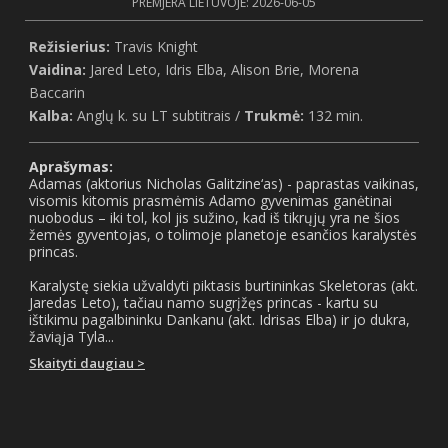
PREMJERA LIETUVOJE: 2026-06-05
Režisierius:
Travis Knight
Vaidina:
Jared Leto, Idris Elba, Alison Brie, Morena
Baccarin
Kalba:
Anglų k. su LT subtitrais /
Trukmė:
132 min.
Aprašymas:
Adamas (aktorius Nicholas Galitzine‘as) - paprastas vaikinas,
visomis kitomis prasmėmis Adamo gyvenimas ganėtinai
nuobodus – iki tol, kol jis sužino, kad iš tikrųjų yra ne šios
žemės gyventojas, o tolimoje planetoje esančios karalystės
princas.
Karalystę siekia užvaldyti piktasis burtininkas Skeletoras (akt.
Jaredas Leto), tačiau namo sugrįžęs princas - kartu su
ištikimu pagalbininku Dankanu (akt. Idrisas Elba) ir jo dukra,
žaviąja Tyla...
Skaityti daugiau >