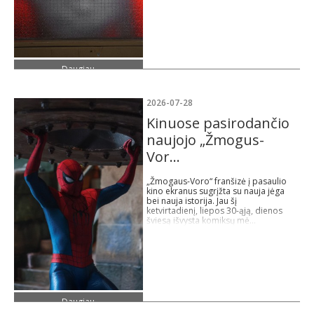
Daugiau
2026-07-28
Kinuose pasirodančio
naujojo „Žmogus-
Vor...
„Žmogaus-Voro“ franšizė į pasaulio
kino ekranus sugrįžta su nauja jėga
bei nauja istorija. Jau šį
ketvirtadienį, liepos 30-ąją, dienos
šviesą išvysta komiksų mė...
Daugiau