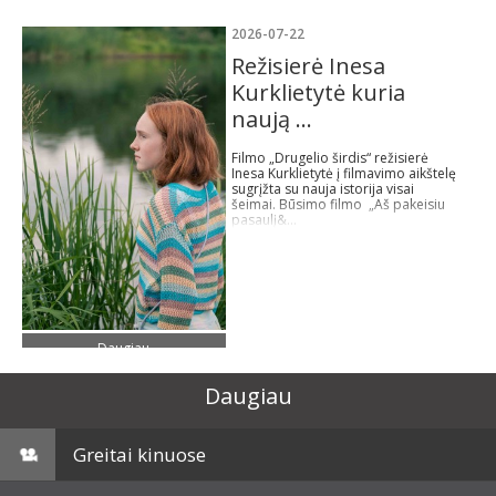
2026-07-22
Režisierė Inesa
Kurklietytė kuria
naują ...
Filmo „Drugelio širdis“ režisierė
Inesa Kurklietytė į filmavimo aikštelę
sugrįžta su nauja istorija visai
šeimai. Būsimo filmo „Aš pakeisiu
pasaulį&...
Daugiau
Daugiau
Greitai kinuose