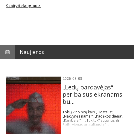
Skaityti daugiau >
Naujienos
2026-08-03
„Ledų pardavėjas“
per baisus ekranams
bu...
Tokių kino hitų kaip „Hostelis“,
„Nakvynės namai“, „Padėkos diena“,
„Kanibalai“ ir „Tuk tuk“ autorius Eli
Roth, vienas brutaliausių š...