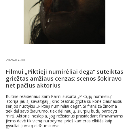
2026-07-08
Filmui „Piktieji numirėliai dega“ suteiktas
griežtas amžiaus cenzas: scenos šokiravo
net pačius aktorius
Kultinė režisieriaus Sam Raimi sukurta „Piktųjų numirėlių“
istorija jau šį savaitgalį į kino teatrus grįžta su kone žiauriausiu
serijos nuotykiu „Piktieji numirėliai dega“. Ši franšizė žinoma
tiek dėl savo žiaurumo, tiek dėl naujų, šiurpių būdų parodyti
mirtį. Aktoriai neslepia, jog režisierius prasidedant filmavimams
jiems davė tik vieną nurodymą: prieš kameras elkitės kaip
gyvuliai. Juostą didžiuosiuose...