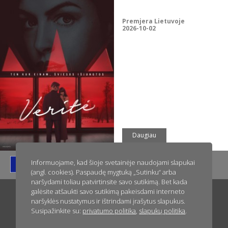
Premjera Lietuvoje
2026-10-02
Daugiau
Informuojame, kad šioje svetainėje naudojami slapukai
(angl. cookies). Paspaudę mygtuką „Sutinku“ arba
naršydami toliau patvirtinsite savo sutikimą. Bet kada
galėsite atšaukti savo sutikimą pakeisdami interneto
Titulinis
Apie ACME Film
Naujienos
Greitai kinuose
naršyklės nustatymus ir ištrindami įrašytus slapukus.
Susipažinkite su:
privatumo politika
,
slapukų politika
.
Dabar kinuose
Filmai jūsų renginiams
Privatumo politika