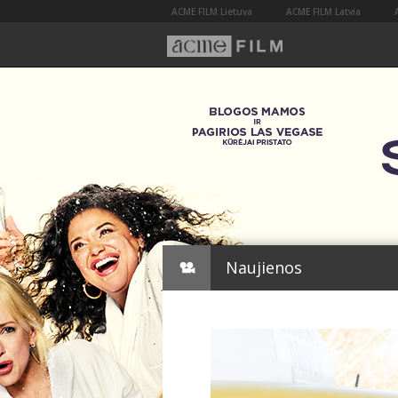
ACME FILM Lietuva
ACME FILM Latvia
Naujienos