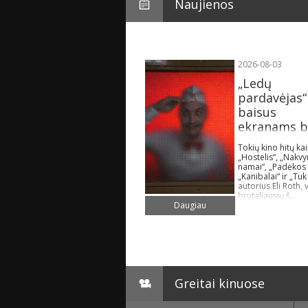
Naujienos
2026-08-03
„Ledų
pardavėjas“
baisus
ekranams bu
Tokių kino hitų ka
„Hostelis“, „Nakv
namai“, „Padėkos 
„Kanibalai“ ir „Tuk
autorius Eli Roth, 
brutaliausių š...
Daugiau
Greitai kinuose