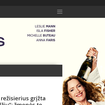
režisierius grįžta
žių“: žmonės to