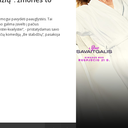
 žmogui pavydėti paauglystės. Tai
 galima įsivelti į pačius
ystei-kvailystei“, - pristatydamas savo
čią komediją „Be stabdžių“, pasakoja