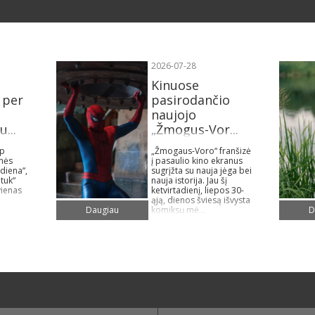
2026-07-28
Kinuose
 per
pasirodančio
naujojo
...
„Žmogus-Vor...
ip
„Žmogaus-Voro“ franšizė
ynės
į pasaulio kino ekranus
diena“,
sugrįžta su nauja jėga bei
 tuk“
nauja istorija. Jau šį
vienas
ketvirtadienį, liepos 30-
ąją, dienos šviesą išvysta
komiksų mė...
Daugiau
D