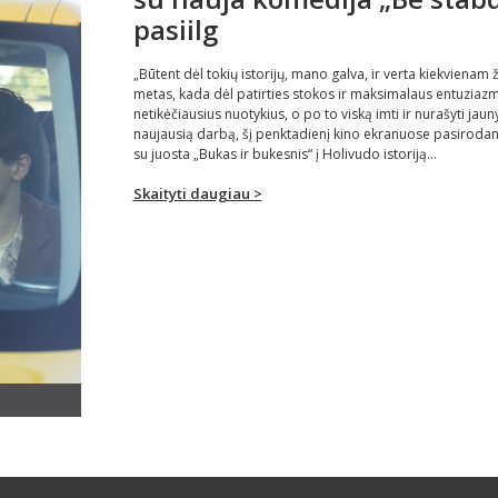
pasiilg
„Būtent dėl tokių istorijų, mano galva, ir verta kiekvienam
metas, kada dėl patirties stokos ir maksimalaus entuziazmo
netikėčiausius nuotykius, o po to viską imti ir nurašyti jaun
naujausią darbą, šį penktadienį kino ekranuose pasirodan
su juosta „Bukas ir bukesnis“ į Holivudo istoriją...
Skaityti daugiau >