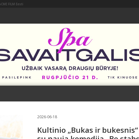
ACME FILM Eesti
2026-06-18
Kultinio „Bukas ir bukesnis“ 
su nauja komedija „Be stabd