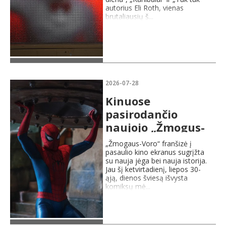
autorius Eli Roth, vienas
brutaliausių š...
Daugiau
2026-07-28
Kinuose
pasirodančio
naujojo „Žmogus-
Vor...
„Žmogaus-Voro“ franšizė į
pasaulio kino ekranus sugrįžta
su nauja jėga bei nauja istorija.
Jau šį ketvirtadienį, liepos 30-
ąją, dienos šviesą išvysta
komiksų mė...