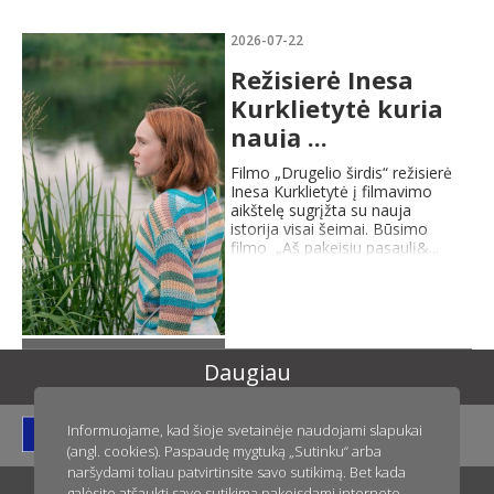
Daugiau
2026-07-22
Režisierė Inesa
Kurklietytė kuria
naują ...
Filmo „Drugelio širdis“ režisierė
Inesa Kurklietytė į filmavimo
aikštelę sugrįžta su nauja
istorija visai šeimai. Būsimo
filmo „Aš pakeisiu pasaulį&...
Daugiau
Daugiau
Informuojame, kad šioje svetainėje naudojami slapukai
(angl. cookies). Paspaudę mygtuką „Sutinku“ arba
naršydami toliau patvirtinsite savo sutikimą. Bet kada
galėsite atšaukti savo sutikimą pakeisdami interneto