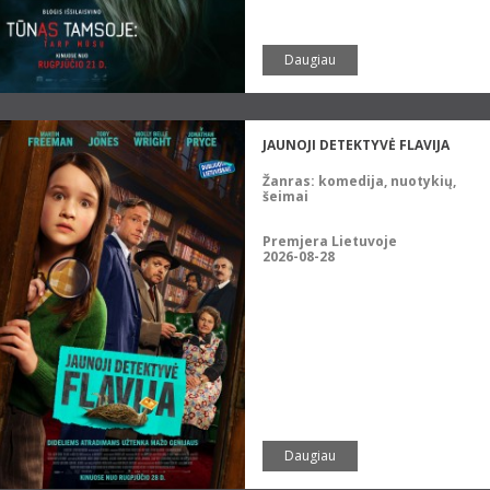
Daugiau
JAUNOJI DETEKTYVĖ FLAVIJA
Žanras:
komedija, nuotykių,
šeimai
Premjera Lietuvoje
2026-08-28
Daugiau