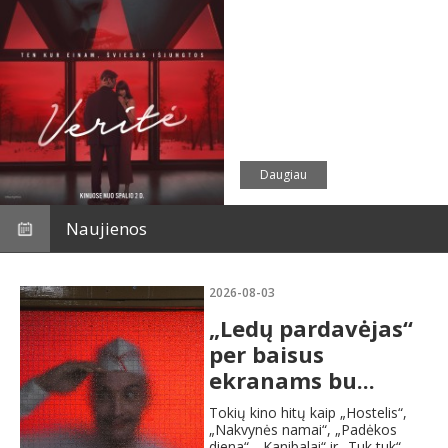
Daugiau
Naujienos
2026-08-03
„Ledų pardavėjas“
per baisus
ekranams bu...
Tokių kino hitų kaip „Hostelis“,
„Nakvynės namai“, „Padėkos
diena“, „Kanibalai“ ir „Tuk tuk“