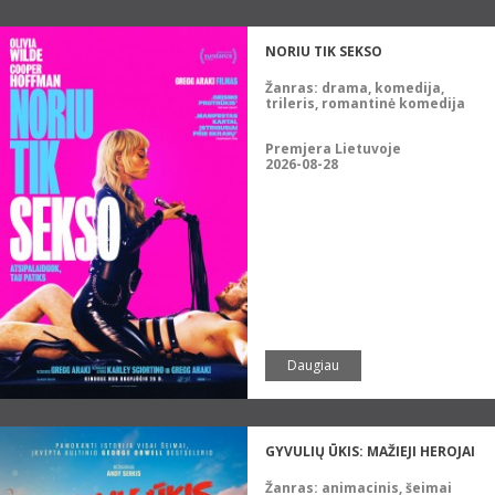
NORIU TIK SEKSO
Žanras:
drama, komedija,
trileris, romantinė komedija
Premjera Lietuvoje
2026-08-28
Daugiau
GYVULIŲ ŪKIS: MAŽIEJI HEROJAI
Žanras:
animacinis, šeimai