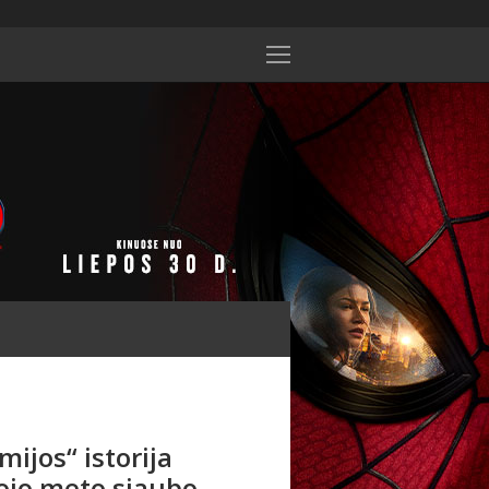
ijos“ istorija
ojo meto siaubo