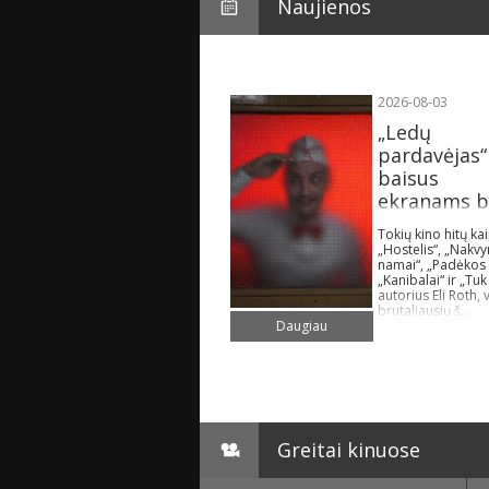
Naujienos
2026-08-03
„Ledų
pardavėjas“
baisus
ekranams bu
Tokių kino hitų ka
„Hostelis“, „Nakv
namai“, „Padėkos 
„Kanibalai“ ir „Tuk
autorius Eli Roth, 
brutaliausių š...
Daugiau
Greitai kinuose