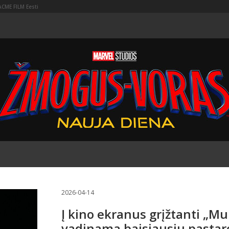
ACME FILM Eesti
2026-04-14
Į kino ekranus grįžtanti „Mum
vadinama baisiausiu pastar