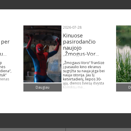
2026-07-28
Kinuose
 per
pasirodančio
naujojo
...
„Žmogus-Vor...
ip
„Žmogaus-Voro“ franšizė
ynės
į pasaulio kino ekranus
diena“,
sugrįžta su nauja jėga bei
 tuk“
nauja istorija. Jau šį
vienas
ketvirtadienį, liepos 30-
ąją, dienos šviesą išvysta
komiksų mė...
Daugiau
D