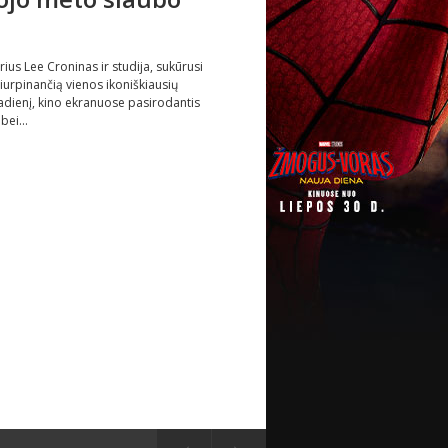
rius Lee Croninas ir studija, sukūrusi
iurpinančią vienos ikoniškiausių
tadienį, kino ekranuose pasirodantis
bei...