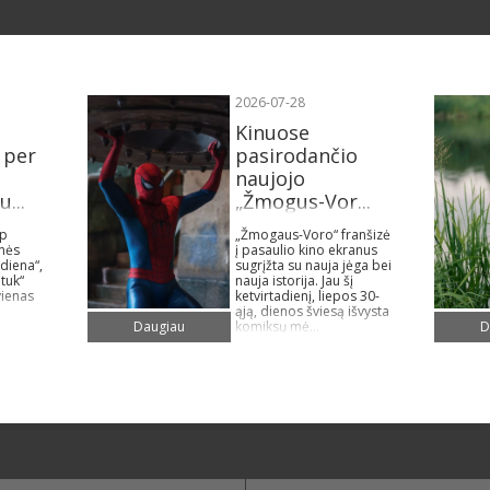
2026-07-28
Kinuose
 per
pasirodančio
naujojo
...
„Žmogus-Vor...
ip
„Žmogaus-Voro“ franšizė
ynės
į pasaulio kino ekranus
diena“,
sugrįžta su nauja jėga bei
 tuk“
nauja istorija. Jau šį
vienas
ketvirtadienį, liepos 30-
ąją, dienos šviesą išvysta
komiksų mė...
Daugiau
D