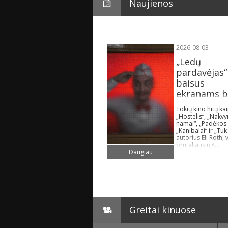
Naujienos
2026-08-03
„Ledų
pardavėjas“
baisus
ekranams bu
Tokių kino hitų ka
„Hostelis“, „Nakv
namai“, „Padėkos 
„Kanibalai“ ir „Tuk
autorius Eli Roth, 
brutaliausių š...
Daugiau
Greitai kinuose