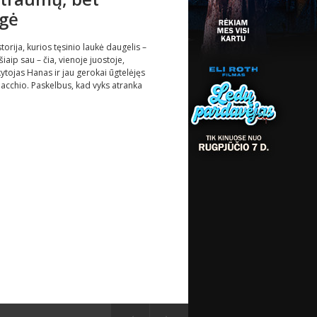
ėgė
torija, kurios tęsinio laukė daugelis –
iaip sau – čia, vienoje juostoje,
ytojas Hanas ir jau gerokai ūgtelėjęs
 Macchio. Paskelbus, kad vyks atranka