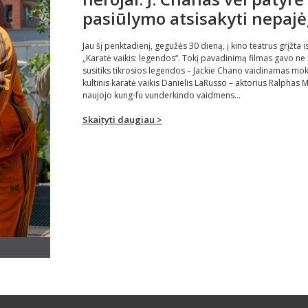
pasiūlymo atsisakyti nepaj
Jau šį penktadienį, gegužės 30 dieną, į kino teatrus grįžta is
„Karatė vaikis: legendos“. Tokį pavadinimą filmas gavo ne š
susitiks tikrosios legendos – Jackie Chano vaidinamas mok
kultinis karatė vaikis Danielis LaRusso – aktorius Ralphas
naujojo kung-fu vunderkindo vaidmens...
Skaityti daugiau >