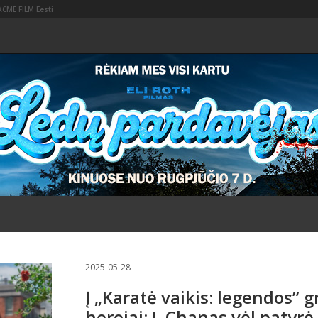
ACME FILM Eesti
2025-05-28
Į „Karatė vaikis: legendos” gr
herojai: J. Chanas vėl patyr