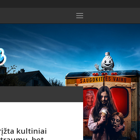
įžta kultiniai
ė traumų, bet