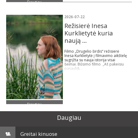
Daugiau
2026-07-22
Režisierė Inesa
Kurklietytė kuria
naują ...
Filmo „Drugelio širdis“ režisierė
Inesa Kurklietytė į filmavimo aikštelę
sugrįžta su nauja istorija visai
šeimai. Būsimo filmo „Aš pakeisiu
pasaulį&...
Daugiau
Daugiau
Greitai kinuose