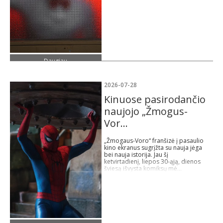
Daugiau
2026-07-28
Kinuose pasirodančio
naujojo „Žmogus-
Vor...
„Žmogaus-Voro“ franšizė į pasaulio
kino ekranus sugrįžta su nauja jėga
bei nauja istorija. Jau šį
ketvirtadienį, liepos 30-ąją, dienos
šviesą išvysta komiksų mė...