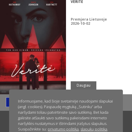
VERITĖ
Premjera Lietuvoje
2026-10-02
Daugiau
Informuojame, kad šioje svetainėje naudojami slapukai
(angl. cookies). Paspaudę mygtuką „Sutinku“ arba
naršydami toliau patvirtinsite savo sutikimą. Bet kada
galėsite atšaukti savo sutikimą pakeisdami interneto
Titulinis
Apie ACME Film
Naujienos
Greitai kinuose
naršyklės nustatymus ir ištrindami įrašytus slapukus.
Susipažinkite su:
privatumo politika
,
slapukų politika
.