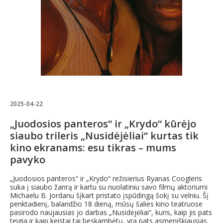
2025-04-22
„Juodosios panteros“ ir „Krydo“ kūrėjo
siaubo trileris „Nusidėjėliai“ kurtas tik
kino ekranams: esu tikras – mums
pavyko
„Juodosios panteros“ ir „Krydo“ režisierius Ryanas Coogleris
suka į siaubo žanrą ir kartu su nuolatiniu savo filmų aktoriumi
Michaelu B. Jordanu šįkart pristato įspūdingą šokį su velniu. Šį
penktadienį, balandžio 18 dieną, mūsų šalies kino teatruose
pasirodo naujausias jo darbas „Nusidėjėliai“, kuris, kaip jis pats
teigia ir kaip keistai tai beskambėtų, yra pats asmeniškiausias