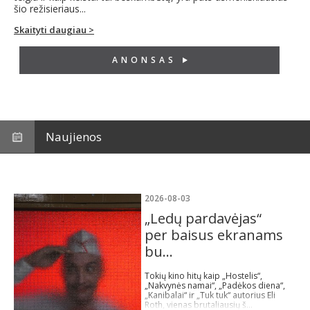
šio režisieriaus...
Skaityti daugiau >
ANONSAS
Naujienos
2026-08-03
„Ledų pardavėjas“
per baisus ekranams
bu...
Tokių kino hitų kaip „Hostelis“,
„Nakvynės namai“, „Padėkos diena“,
„Kanibalai“ ir „Tuk tuk“ autorius Eli
Roth, vienas brutaliausių š...