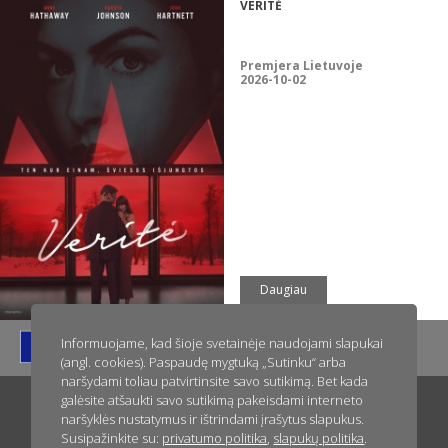
VERITĖ
Premjera Lietuvoje
2026-10-02
Daugiau
Informuojame, kad šioje svetainėje naudojami slapukai
(angl. cookies). Paspaudę mygtuką „Sutinku“ arba
naršydami toliau patvirtinsite savo sutikimą. Bet kada
galėsite atšaukti savo sutikimą pakeisdami interneto
Titulinis
Apie ACME Film
Naujienos
Greitai kinuose
naršyklės nustatymus ir ištrindami įrašytus slapukus.
Susipažinkite su:
privatumo politika
,
slapukų politika
.