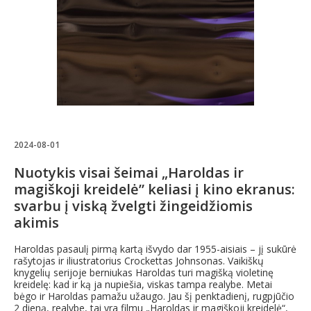
2024-08-01
Nuotykis visai šeimai „Haroldas ir
magiškoji kreidelė” keliasi į kino ekranus:
svarbu į viską žvelgti žingeidžiomis
akimis
Haroldas pasaulį pirmą kartą išvydo dar 1955-aisiais – jį sukūrė
rašytojas ir iliustratorius Crockettas Johnsonas. Vaikiškų
knygelių serijoje berniukas Haroldas turi magišką violetinę
kreidelę: kad ir ką ja nupiešia, viskas tampa realybe. Metai
bėgo ir Haroldas pamažu užaugo. Jau šį penktadienį, rugpjūčio
2 dieną, realybe, tai yra filmu „Haroldas ir magiškoji kreidelė“,