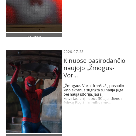
Daugiau
2026-07-28
Kinuose pasirodančio
naujojo „Žmogus-
Vor...
„Žmogaus-Voro“ franšizė į pasaulio
kino ekranus sugrįžta su nauja jėga
bei nauja istorija. Jau šį
ketvirtadienį, liepos 30-ąją, dienos
šviesą išvysta komiksų mė...