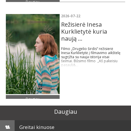
Daugiau
2026-07-22
Režisierė Inesa
Kurklietytė kuria
naują ...
Filmo „Drugelio širdis“ režisierė
Inesa Kurklietytė į filmavimo aikštelę
sugrįžta su nauja istorija visai
šeimai. Būsimo filmo „Aš pakeisiu
pasaulį&...
Daugiau
Daugiau
Greitai kinuose