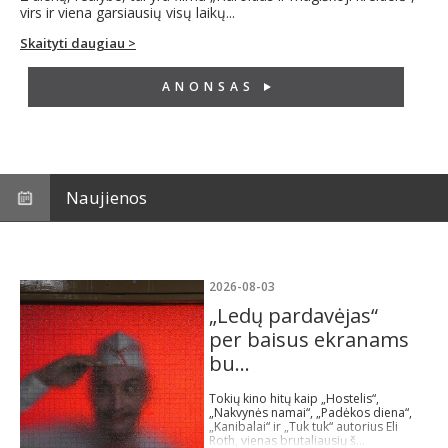
virs ir viena garsiausių visų laikų...
Skaityti daugiau >
ANONSAS
Naujienos
2026-08-03
„Ledų pardavėjas“
per baisus ekranams
bu...
Tokių kino hitų kaip „Hostelis“,
„Nakvynės namai“, „Padėkos diena“,
„Kanibalai“ ir „Tuk tuk“ autorius Eli
Roth, vienas brutaliausių š...