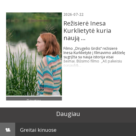
2026-07-22
Režisierė Inesa
Kurklietytė kuria
naują ...
Filmo „Drugelio širdis“ režisierė
Inesa Kurklietytė į filmavimo aikštelę
sugrįžta su nauja istorija visai
šeimai. Būsimo filmo „Aš pakeisiu
pasaulį&...
Daugiau
Daugiau
Greitai kinuose