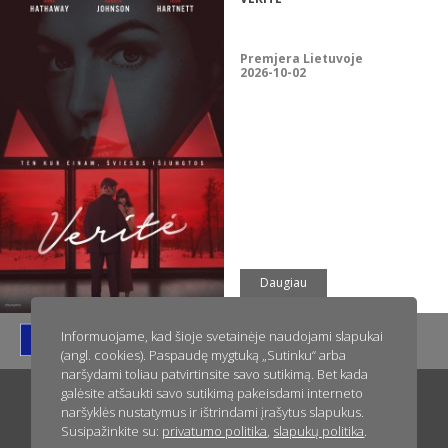
Premjera Lietuvoje
2026-10-02
Daugiau
Informuojame, kad šioje svetainėje naudojami slapukai
(angl. cookies). Paspaudę mygtuką „Sutinku“ arba
naršydami toliau patvirtinsite savo sutikimą. Bet kada
galėsite atšaukti savo sutikimą pakeisdami interneto
Titulinis
Apie ACME Film
Naujienos
Greitai kinuose
naršyklės nustatymus ir ištrindami įrašytus slapukus.
Susipažinkite su:
privatumo politika
,
slapukų politika
.
Dabar kinuose
Filmai jūsų renginiams
Privatumo politika