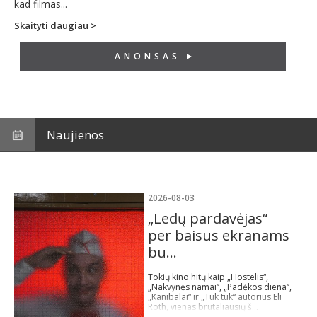
kad filmas...
Skaityti daugiau >
ANONSAS
Naujienos
2026-08-03
„Ledų pardavėjas“
per baisus ekranams
bu...
Tokių kino hitų kaip „Hostelis“,
„Nakvynės namai“, „Padėkos diena“,
„Kanibalai“ ir „Tuk tuk“ autorius Eli
Roth, vienas brutaliausių š...