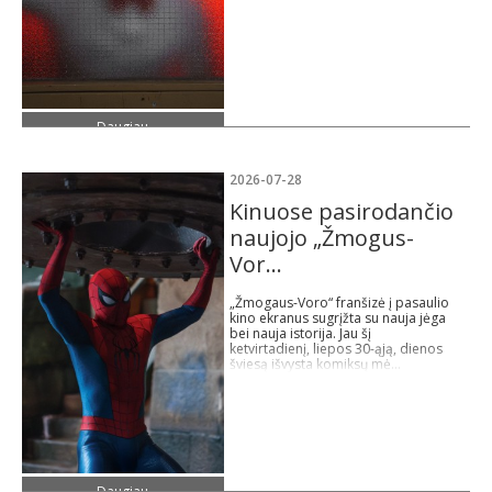
Daugiau
2026-07-28
Kinuose pasirodančio
naujojo „Žmogus-
Vor...
„Žmogaus-Voro“ franšizė į pasaulio
kino ekranus sugrįžta su nauja jėga
bei nauja istorija. Jau šį
ketvirtadienį, liepos 30-ąją, dienos
šviesą išvysta komiksų mė...
Daugiau