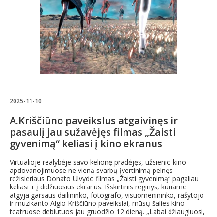
2025-11-10
A.Kriščiūno paveikslus atgaivinęs ir
pasaulį jau sužavėjęs filmas „Žaisti
gyvenimą“ keliasi į kino ekranus
Virtualioje realybėje savo kelionę pradėjęs, užsienio kino
apdovanojimuose ne vieną svarbų įvertinimą pelnęs
režisieriaus Donato Ulvydo filmas „Žaisti gyvenimą“ pagaliau
keliasi ir į didžiuosius ekranus. Išskirtinis reginys, kuriame
atgyja garsaus dailininko, fotografo, visuomenininko, rašytojo
ir muzikanto Algio Kriščiūno paveikslai, mūsų šalies kino
teatruose debiutuos jau gruodžio 12 dieną. „Labai džiaugiuosi,