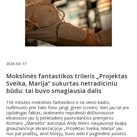
2026-03-17
Mokslinės fantastikos trileris „Projektas
Sveika, Marija“ sukurtas netradiciniu
būdu: tai buvo smagiausia dalis
156 minutės mokslinės fantastikos ir nė vieno kadro,
nufilmuoto prie žalio fono (angl. green screen). Vien jau tai yra
įspūdingas faktas, skatinantis nepraleisti didžiuosiuose
ekranuose jau šį penktadienį pasirodančios premjeros.
Romano „Marsietis“ autoriaus Andy Weiro naujausioje kvapą
gniaužiančioje ekranizacijoje „Projektas Sveika, Marija“ jau
nuo pat pradžių, anot kūrėjų, buvo aiški ir pagrindinė juostos