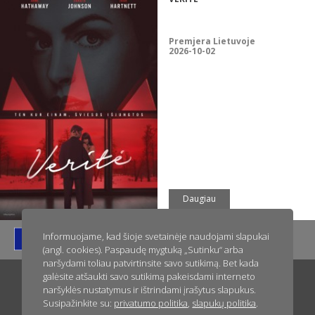
Premjera Lietuvoje
2026-10-02
Daugiau
Informuojame, kad šioje svetainėje naudojami slapukai
(angl. cookies). Paspaudę mygtuką „Sutinku“ arba
naršydami toliau patvirtinsite savo sutikimą. Bet kada
galėsite atšaukti savo sutikimą pakeisdami interneto
Titulinis
Apie ACME Film
Naujienos
Greitai kinuose
naršyklės nustatymus ir ištrindami įrašytus slapukus.
Susipažinkite su:
privatumo politika
,
slapukų politika
.
Dabar kinuose
Filmai jūsų renginiams
Privatumo politika