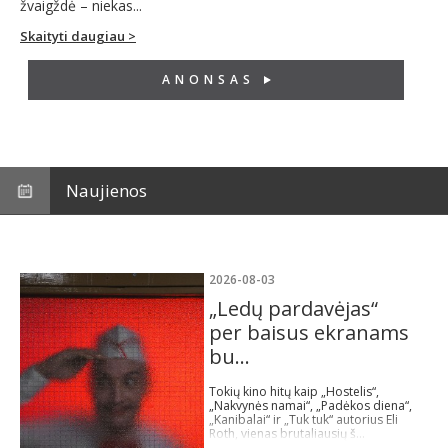
žvaigždė – niekas...
Skaityti daugiau >
ANONSAS
Naujienos
2026-08-03
„Ledų pardavėjas“
per baisus ekranams
bu...
Tokių kino hitų kaip „Hostelis“,
„Nakvynės namai“, „Padėkos diena“,
„Kanibalai“ ir „Tuk tuk“ autorius Eli
Roth, vienas brutaliausių š...