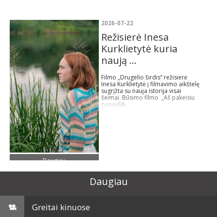
2026-07-22
Režisierė Inesa
Kurklietytė kuria
naują ...
Filmo „Drugelio širdis“ režisierė
Inesa Kurklietytė į filmavimo aikštelę
sugrįžta su nauja istorija visai
šeimai. Būsimo filmo „Aš pakeisiu
pasaulį&...
Daugiau
Daugiau
Greitai kinuose