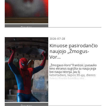
Daugiau
2026-07-28
Kinuose pasirodančio
naujojo „Žmogus-
Vor...
„Žmogaus-Voro“ franšizė į pasaulio
kino ekranus sugrįžta su nauja jėga
bei nauja istorija. Jau šį
ketvirtadienį, liepos 30-ąją, dienos
šviesą išvysta komiksų mė...
Daugiau